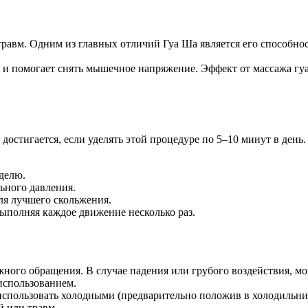
травм. Одним из главных отличий Гуа Ша является его способн
 и помогает снять мышечное напряжение. Эффект от массажа гу
стигается, если уделять этой процедуре по 5–10 минут в день.
делю.
ьного давления.
ля лучшего скольжения.
ыполняя каждое движение несколько раз.
ного обращения. В случае падения или грубого воздействия, мог
использованием.
пользовать холодными (предварительно положив в холодильник
й или травм.