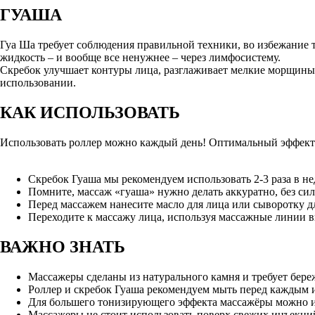
ГУАША
Гуа Ша требует соблюдения правильной техники, во избежание 
жидкость – и вообще все ненужнее – через лимфосистему.
Скребок улучшает контуры лица, разглаживает мелкие морщины
использовании.
КАК ИСПОЛЬЗОВАТЬ
Использовать роллер можно каждый день! Оптимальный эффект до
Скребок Гуаша мы рекомендуем использовать 2-3 раза в не
Помните, массаж «гуаша» нужно делать аккуратно, без сил
Перед массажем нанесите масло для лица или сыворотку д
Переходите к массажу лица, используя массажные линии в
ВАЖНО ЗНАТЬ
Массажеры сделаны из натурального камня и требует береж
Роллер и скребок Гуаша рекомендуем мыть перед каждым 
Для большего тонизирующего эффекта массажёры можно ис
Массажеры не стоит использовать поверх свежих инъекци